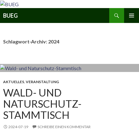
Zum
Inhalt
Suchen
BUEG
springen
PRIMÄR
MENÜ
Schlagwort-Archiv: 2024
AKTUELLES
,
VERANSTALTUNG
WALD- UND
NATURSCHUTZ-
STAMMTISCH
2024-07-19
SCHREIBE EINEN KOMMENTAR