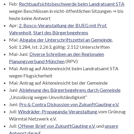
Feb:
Rechtsaufsichtsbeschwerde beim Landratsamt STA
wegen Beschlüssen in nicht-öffentlichen Sitzungen ⇒ bis
heute keine Antwort
Apr:
2. Bosco-Veranstaltung der BUEG mit Prof.
Vahrenholt
,
Start des Bürgerbegehrens
Mai:
Abgabe der Unterschriftszettel an Gemeinde
,
Soll: 1.284, Ist: 2.263, gültig: 2.112 Unterschriften
Mai-Juni:
Diverse Schreiben an den Regionalen
Planungsverband München
(RPV)
Mai: Antrag auf Akteneinsicht beim Landratsamt STA
wegen Flugsicherheit
Mai: Antrag auf Akteneinsicht bei der Gemeinde
Juni:
Ablehnung des Bürgerbegehrens durch Gemeinde
„Unzulässig wegen Unvollständigkeit“
Juni:
Pro & Contra Diskussion von ZukunftGauting e.V.
Juli:
Windräder-Propaganda-Veranstaltung
vom Grünzug
Würmtal Netzwerk e.V.
Juli:
Offener Brief von ZukunftGauting e.V
.
und
unsere
Antwort darauf