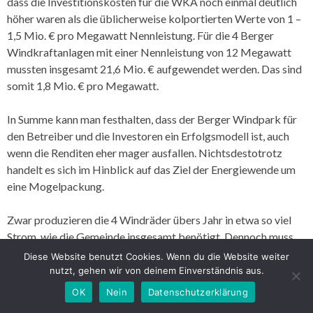
dass die Investitionskosten für die WKA noch einmal deutlich
höher waren als die üblicherweise kolportierten Werte von 1 –
1,5 Mio. € pro Megawatt Nennleistung. Für die 4 Berger
Windkraftanlagen mit einer Nennleistung von 12 Megawatt
mussten insgesamt 21,6 Mio. € aufgewendet werden. Das sind
somit 1,8 Mio. € pro Megawatt.
In Summe kann man festhalten, dass der Berger Windpark für
den Betreiber und die Investoren ein Erfolgsmodell ist, auch
wenn die Renditen eher mager ausfallen. Nichtsdestotrotz
handelt es sich im Hinblick auf das Ziel der Energiewende um
eine Mogelpackung.
Zwar produzieren die 4 Windräder übers Jahr in etwa so viel
Strom, wie die Gemeinde insgesamt benötigt. Dennoch muss
Berg die Hälfte des in der Gemeinde benötigten Stroms von
Diese Website benutzt Cookies. Wenn du die Website weiter
extern beziehen, weil die Windräder den Strom eben nach
nutzt, gehen wir von deinem Einverständnis aus.
Wetterlage erzeugen und nicht dann, wenn er tatsächlich
OK
Nein
Datenschutzerklärung
gebraucht wird.