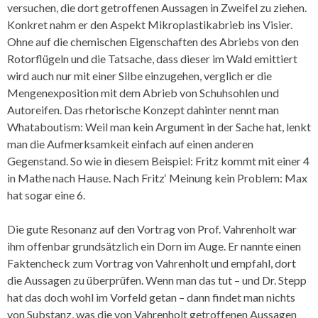
versuchen, die dort getroffenen Aussagen in Zweifel zu ziehen.
Konkret nahm er den Aspekt Mikroplastikabrieb ins Visier.
Ohne auf die chemischen Eigenschaften des Abriebs von den
Rotorflügeln und die Tatsache, dass dieser im Wald emittiert
wird auch nur mit einer Silbe einzugehen, verglich er die
Mengenexposition mit dem Abrieb von Schuhsohlen und
Autoreifen. Das rhetorische Konzept dahinter nennt man
Whataboutism: Weil man kein Argument in der Sache hat, lenkt
man die Aufmerksamkeit einfach auf einen anderen
Gegenstand. So wie in diesem Beispiel: Fritz kommt mit einer 4
in Mathe nach Hause. Nach Fritz‘ Meinung kein Problem: Max
hat sogar eine 6.
Die gute Resonanz auf den Vortrag von Prof. Vahrenholt war
ihm offenbar grundsätzlich ein Dorn im Auge. Er nannte einen
Faktencheck zum Vortrag von Vahrenholt und empfahl, dort
die Aussagen zu überprüfen. Wenn man das tut – und Dr. Stepp
hat das doch wohl im Vorfeld getan – dann findet man nichts
von Substanz, was die von Vahrenholt getroffenen Aussagen