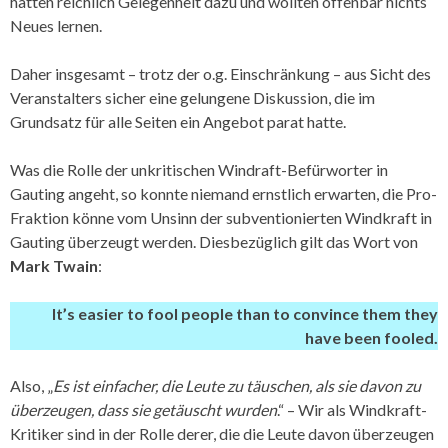
hatten reichlich Gelegenheit dazu und wollten offenbar nichts
Neues lernen.
Daher insgesamt – trotz der o.g. Einschränkung – aus Sicht des
Veranstalters sicher eine gelungene Diskussion, die im
Grundsatz für alle Seiten ein Angebot parat hatte.
Was die Rolle der unkritischen Windraft-Befürworter in
Gauting angeht, so konnte niemand ernstlich erwarten, die Pro-
Fraktion könne vom Unsinn der subventionierten Windkraft in
Gauting überzeugt werden. Diesbezüglich gilt das Wort von
Mark Twain
:
It’s easier to fool people than to convince them they
have been fooled.
Also, „
Es ist einfacher, die Leute zu täuschen, als sie davon zu
überzeugen, dass sie getäuscht wurden
.“ – Wir als Windkraft-
Kritiker sind in der Rolle derer, die die Leute davon überzeugen