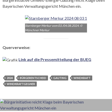
Bürgerinitiative Umwelt-Energie-Gauting reicht Klage beim
Bayerischen Verwaltungsgericht München ein.
Starnberger Merkur vom 03./04.08.2024. ©
Münchner Merkur
Querverweise:
Link auf die Pressemitteilung der BUEG
2024
BÜRGERENTSCHEID
GAUTING
WINDKRAFT
WINDKRAFTGEGNER