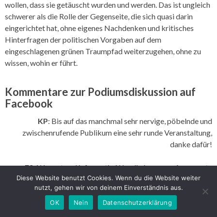
wollen, dass sie getäuscht wurden und werden. Das ist ungleich
schwerer als die Rolle der Gegenseite, die sich quasi darin
eingerichtet hat, ohne eigenes Nachdenken und kritisches
Hinterfragen der politischen Vorgaben auf dem
eingeschlagenen grünen Traumpfad weiterzugehen, ohne zu
wissen, wohin er führt.
Kommentare zur Podiumsdiskussion auf
Facebook
KP
: Bis auf das manchmal sehr nervige, pöbelnde und
zwischenrufende Publikum eine sehr runde Veranstaltung,
danke dafür!
FS
: War gut und informativ. Wer die besseren Argumente
Diese Website benutzt Cookies. Wenn du die Website weiter
hatte, mag jede:r für sich selbst entscheiden.
nutzt, gehen wir von deinem Einverständnis aus.
FS ist ein eingeschworener Windkraftbefürworter.
OK
Nein
Datenschutzerklärung
GB
: Heute bin ich zurückgekommen und habe mich