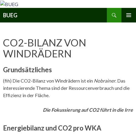
Zum
Inhalt
Suchen
BUEG
springen
PRIMÄR
MENÜ
CO2-BILANZ VON
WINDRÄDERN
Grundsätzliches
(fih) Die CO2-Bilanz von Windrädern ist ein
Nobrainer
. Das
interessierende Thema sind der Ressourcenverbrauch und die
Effizienz in der Fläche.
Die Fokussierung auf CO2 führt in die Irre
Energiebilanz und CO2 pro WKA