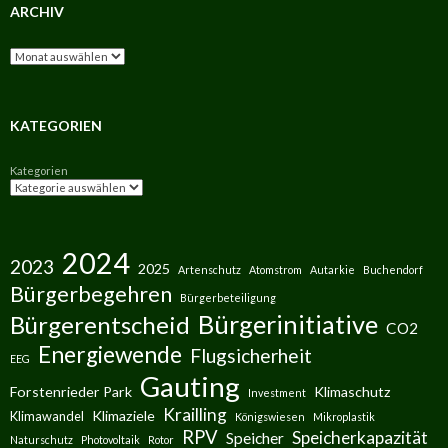
ARCHIV
Archiv
KATEGORIEN
Kategorien
2024
2023
2025
Artenschutz
Atomstrom
Autarkie
Buchendorf
Bürgerbegehren
Bürgerbeteiligung
Bürgerinitiative
Bürgerentscheid
CO2
Energiewende
Flugsicherheit
EEG
Gauting
Forstenrieder Park
Klimaschutz
Investment
Krailling
Klimaziele
Klimawandel
Königswiesen
Mikroplastik
RPV
Speicherkapazität
Speicher
Naturschutz
Photovoltaik
Rotor