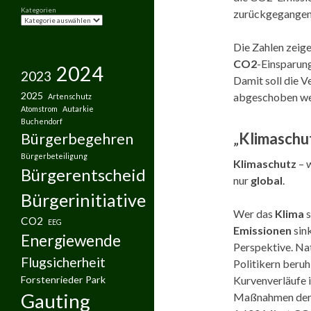
Kategorien
zurückgegangen. 
Die Zahlen zeige
CO2
-Einsparun
2024
2023
Damit soll die V
2025
abgeschoben werd
Artenschutz
Atomstrom
Autarkie
Buchendorf
„
Klimaschu
Bürgerbegehren
Bürgerbeteiligung
Klimaschutz
– 
Bürgerentscheid
nur
global
.
Bürgerinitiative
Wer das
Klima
s
CO2
EEG
Emissionen
sink
Energiewende
Perspektive. Na
Flugsicherheit
Politikern beruh
Kurvenverläufe i
Forstenrieder Park
Gauting
Maßnahmen de