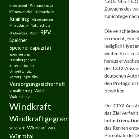
1.600 Mio. t
CO
Klimaschutz
Investment
Zuwachs des wel
Klimaziele
Klimawandel
zunichtegemach
Krailling
Königswiesen
Mikroplastik
Naturschutz
Die verschiede
RPV
Photovoltaik
Rotor
vermocht, eine 
Speicher
lediglich
Hyster
Speicherkapazität
weiten Kreisen 
Speicherung
heraus erwachse
Starnberger See
Subventionen
des
CO2
-Aussto
Umweltschutz
deutschen Autoba
Versorgungsrisiko
den Protagonist
Versorgungssicherheit
bewirken.
Wald
Visualisierung
Waldschutz
Windkraft
Der
CO2
-Aussto
das Ziel verfehl
Windkraftgegner
Industrienatio
das Rennen ents
Windrad
Windpark
WKA
Potentiale der
D
Würmtal