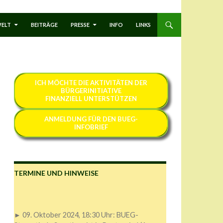
WELT
BEITRÄGE
PRESSE
INFO
LINKS
ICH MÖCHTE
DIE AKTIVITÄTEN DER
BÜRGERINITIATIVE
FINANZIELL
UNTERSTÜTZEN
ANMELDUNG FÜR DEN BUEG-
INFOBRIEF
TERMINE UND HINWEISE
► 09. Oktober 2024, 18:30 Uhr: BUEG-