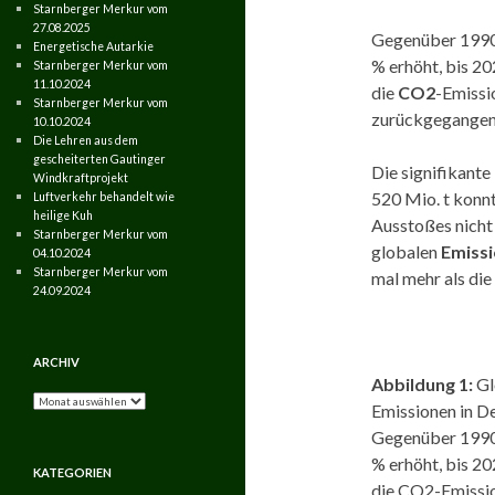
Starnberger Merkur vom
27.08.2025
Gegenüber 1990 
Energetische Autarkie
% erhöht, bis 20
Starnberger Merkur vom
11.10.2024
die
CO2
-Emissi
Starnberger Merkur vom
zurückgegangen
10.10.2024
Die Lehren aus dem
gescheiterten Gautinger
Die signifikant
Windkraftprojekt
520 Mio. t konnt
Luftverkehr behandelt wie
heilige Kuh
Ausstoßes nicht
Starnberger Merkur vom
globalen
Emiss
04.10.2024
Starnberger Merkur vom
mal mehr als die
24.09.2024
ARCHIV
Abbildung 1:
Gl
Archiv
Emissionen in D
Gegenüber 1990 
% erhöht, bis 20
KATEGORIEN
die CO2-Emissio