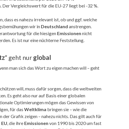
Der Vergleichswert für die EU-27 liegt bei -32 %.
n, dass es nahezu irrelevant ist, ob und ggf. welche
gsbemühungen wir in
Deutschland
anstrengen.
erantwortung für die hiesigen
Emissionen
nicht
en. Es ist nur eine nüchterne Feststellung.
tz
“ geht nur
global
wenn man sich das Wort zu eigen machen will – geht
chützen will, muss dafür sorgen, dass die weltweiten
en. Es geht also nur auf Basis einer globalen
tionale Optimierungen mögen das Gewissen von
igen, für das
Weltklima
bringen sie – wie die
n der Grafik zeigen – nahezu nichts. Das gilt auch für
r
EU
, die ihre
Emissionen
von 1990 bis 2020 um fast