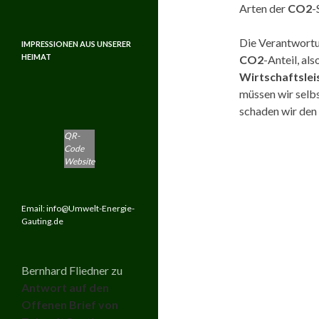
Arten der
CO2
-
Die Verantwort
IMPRESSIONEN AUS UNSERER
HEIMAT
CO2
-Anteil, al
Wirtschaftslei
müssen wir selbs
schaden wir de
QR-
Code
Website
Email: info@Umwelt-Energie-
Gauting.de
Bernhard Fliedner
zu
Antwort auf den
Offenen Brief von