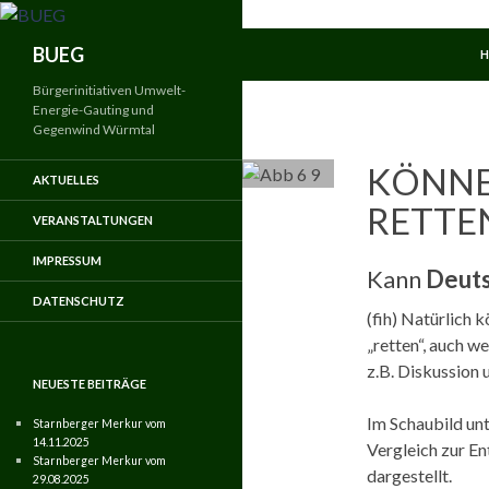
Zum
Inhalt
Suchen
BUEG
springen
Bürgerinitiativen Umwelt-
Energie-Gauting und
Gegenwind Würmtal
KÖNNE
AKTUELLES
RETTE
VERANSTALTUNGEN
IMPRESSUM
Kann
Deuts
DATENSCHUTZ
(fih) Natürlich 
„retten“, auch w
z.B. Diskussion
NEUESTE BEITRÄGE
Im Schaubild unt
Starnberger Merkur vom
14.11.2025
Vergleich zur E
Starnberger Merkur vom
dargestellt.
29.08.2025