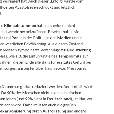
2
verringert hat. Auch dieser „Erfolg“ wurde vom
tweiten Ausstoßes geschluckt und letztlich
t.
nen
Klimaabkommen
haben es evident nicht
Kehrtwende herbeizuführen. Bewirkt haben sie
ie
und
Panik
in der Politik, in den
Medien
und in
der westlichen Bevölkerung. Aus diesem Zustand
n vielfach symbolhafte Vorschläge zur
Reduzierung
ßes, wie z.B. die Einführung eines
Tempolimits
auf
hnen, die am Ende allenfalls für ein gutes Gefühl bei
en sorgen, ansonsten aber kaum etwas Messbares
ß kann nur global reduziert werden. Andernfalls wird
t. Da 90% der Menschen nicht in den klassischen
nen
leben (und 99% nicht in
Deutschland
), ist klar, wo
chieden wird. Dabei müssen auch die großen
ekarbonisierung
durch
Aufforstung
und andere