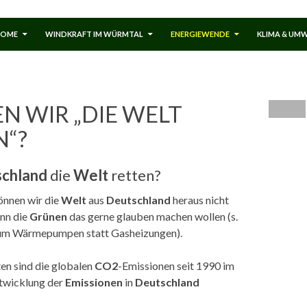
HOME
WINDKRAFT IM WÜRMTAL
ENERGIEWENDE
KLIMA & UM
N WIR „DIE WELT
N“?
chland
die
Welt
retten?
können wir die
Welt
aus
Deutschland
heraus nicht
enn die
Grünen
das gerne glauben machen wollen (s.
 um Wärmepumpen statt Gasheizungen).
en sind die globalen
CO2
-Emissionen seit 1990 im
ntwicklung der
Emissionen
in
Deutschland