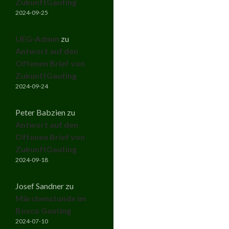
ZukunftGauting
2024-09-25
UEG-Admin
zu
Antwort auf den
Offenen Brief von
ZukunftGauting
2024-09-24
Peter Babzien
zu
Antwort auf den
Offenen Brief von
ZukunftGauting
2024-09-18
Josef Sandner
zu
Märchenstunde im
Bosco Gauting
2024-07-10