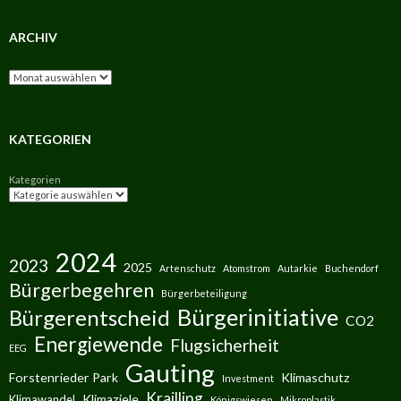
ARCHIV
Archiv
KATEGORIEN
Kategorien
2024
2023
2025
Artenschutz
Atomstrom
Autarkie
Buchendorf
Bürgerbegehren
Bürgerbeteiligung
Bürgerinitiative
Bürgerentscheid
CO2
Energiewende
Flugsicherheit
EEG
Gauting
Forstenrieder Park
Klimaschutz
Investment
Krailling
Klimaziele
Klimawandel
Königswiesen
Mikroplastik