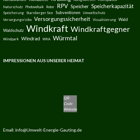
RPV
Speicherkapazität
Speicher
Naturschutz
Photovoltaik
Rotor
Subventionen
Speicherung
Starnberger See
Umweltschutz
Versorgungssicherheit
Wald
Versorgungsrisiko
Visualisierung
Windkraft
Windkraftgegner
Waldschutz
Würmtal
Windrad
Windpark
WKA
IMPRESSIONEN AUS UNSERER HEIMAT
QR-
Code
Website
Email: info@Umwelt-Energie-Gauting.de