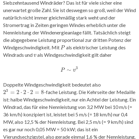
Siebzehntausend Windräder? Das ist für viele sicher eine
unerwartet große Zahl. Sie ist deswegen so groß, weil der Wind
natürlich nicht immer gleichmäßig stark weht und der
Stromertrag in Zeiten geringen Windes erheblich unter die
Nennleistung der Windenergieanlage fällt. Tatsächlich steigt
die abgegebene Leistung proportional zur dritten Potenz der
Windgeschwindigkeit. Mit
als elektrischer Leistung des
P
P
Windrads und
als Windgeschwindigkeit gilt daher
v
v
3
∼
P
∼
v
3
P
v
Doppelte Windgeschwindigkeit bedeutet also
3
2
=
2
⋅
2
⋅
2
=
8
-fache Leistung. Die Kehrseite der Medaille
2
3
=
2
⋅
2
⋅
2
=
8
ist: halbe Windgeschwindigkeit, nur ein Achtel der Leistung. Ein
Windrad, das für eine Nennleistung von 3,2 MW bei 10 m/s (=
36 km/h) konzipiert ist, leistet bei 5 m/s (= 18 km/h) nur 0,4
MW, also 12,5 % der Nennleistung. Bei 2,5 m/s (= 9 km/h) sind
es gar nur noch 0,05 MW = 50 kW; das ist ein
Vierundsechzigstel, also gerade einmal 1,6 % der Nennleistung.