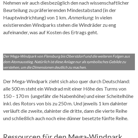
Nehmen wir auch diesbezüglich den nach wissenschaftlicher
Beurteilung zu präferierenden Mindestabstand (in der
Hauptwindrichtung) von 1 km.
Anmerkung
: In vielen
existierenden Windparks stehen die Windräder zu eng
aufeinander, was auf Kosten des Ertrags geht.
Der Mega-Windpark von Flensburg bis Oberstdorf und die weiteren Folgen aus
dem Atomausstieg. Natürlich ist diese Anlage nur als symbolisches Gebilde zu
verstehen, um die Dimensionen deutlich zu machen.
Der Mega-Windpark zieht sich also quer durch Deutschland:
alle 500 m steht ein Windrad mit einer Höhe des Turms von
150 – 170 m (ungefähr die Nabenhöhe) und einer Scheitelhöhe
inkl. des Rotors von bis zu 250 m. Und jeweils 1 km dahinter
verläuft die zweite, dahinter die dritte, dann die vierte Reihe
und schließlich auch noch eine dünner besetzte fünfte Reihe.
Ressourcen für den Mega-Windpark