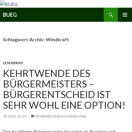
Zum
Inhalt
Suchen
BUEG
springen
PRIMÄR
MENÜ
Schlagwort-Archiv: Windkraft
LESERBRIEF
KEHRTWENDE DES
BÜRGERMEISTERS –
BÜRGERENTSCHEID IST
SEHR WOHL EINE OPTION!
2023-12-21
SCHREIBE EINEN KOMMENTAR
Der Kraillinger Bürgermeister Haux hat als Reaktion auf