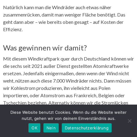
Natürlich kann man die Windräder auch etwas näher
zusammenrücken, damit man weniger Fläche benötigt. Das
geht dann aber – wie bereits oben gesagt – auf Kosten der
Effizienz.
Was gewinnen wir damit?
Mit diesem Windkraftpark quer durch Deutschland können wir
die sechs seit 2021 außer Dienst gestellten Atomkraftwerke
ersetzen. Jedenfalls einigermaßen, denn wenn der Wind nicht
weht, nützen auch diese 7.000 Windräder nichts. Dann müssen
wir Kohlestrom produzieren, ihn vielleicht aus Polen
importieren, oder Atomstrom aus Frankreich, Belgien oder
Tschechien beziehen. Alternativ können wir die Stromlücken
mit Backup-Gaskraftwerken schließen – die wir allerdings in
Diese Website benutzt Cookies. Wenn du die Website weiter
größerer Anzahl noch bauen müssen. Indessen ist auch die
nutzt, gehen wir von deinem Einverständnis aus.
letztgenannte Option auf Basis modernster GuD-Kraftwerke
OK
Nein
Datenschutzerklärung
mit 400 bis 500 g CO2 pro kWh Strom belastet (
Anmerkung
: