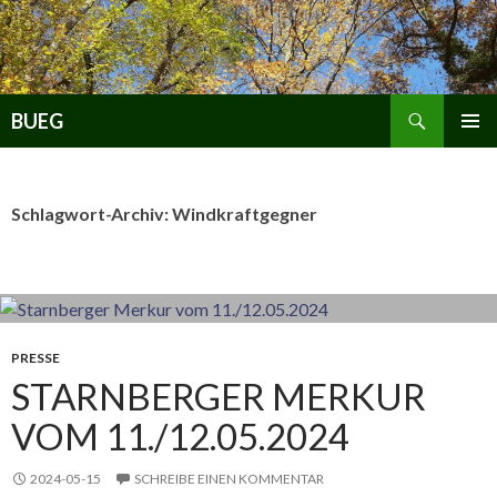
Zum
Inhalt
springen
Suchen
BUEG
PRIMÄR
MENÜ
Schlagwort-Archiv: Windkraftgegner
PRESSE
STARNBERGER MERKUR
VOM 11./12.05.2024
2024-05-15
SCHREIBE EINEN KOMMENTAR