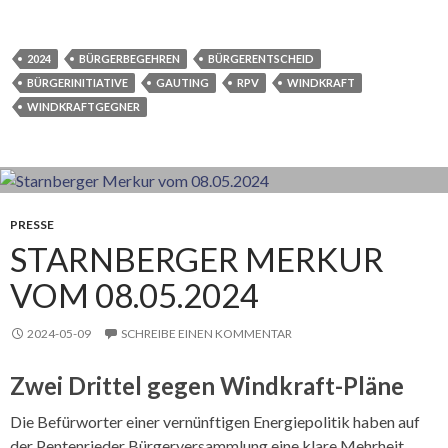
2024
BÜRGERBEGEHREN
BÜRGERENTSCHEID
BÜRGERINITIATIVE
GAUTING
RPV
WINDKRAFT
WINDKRAFTGEGNER
PRESSE
STARNBERGER MERKUR
VOM 08.05.2024
2024-05-09
SCHREIBE EINEN KOMMENTAR
Zwei Drittel gegen Windkraft-Pläne
Die Befürworter einer vernünftigen Energiepolitik haben auf
der Pentenrieder Bürgerversammlung eine klare Mehrheit