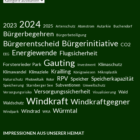
2024
2023
2025
Artenschutz
Atomstrom
Autarkie
Buchendorf
Bürgerbegehren
Bürgerbeteiligung
Bürgerinitiative
Bürgerentscheid
CO2
Energiewende
Flugsicherheit
EEG
Gauting
Forstenrieder Park
Klimaschutz
Investment
Krailling
Klimaziele
Klimawandel
Königswiesen
Mikroplastik
RPV
Speicherkapazität
Speicher
Naturschutz
Photovoltaik
Rotor
Subventionen
Speicherung
Starnberger See
Umweltschutz
Versorgungssicherheit
Wald
Versorgungsrisiko
Visualisierung
Windkraft
Windkraftgegner
Waldschutz
Würmtal
Windrad
Windpark
WKA
IMPRESSIONEN AUS UNSERER HEIMAT