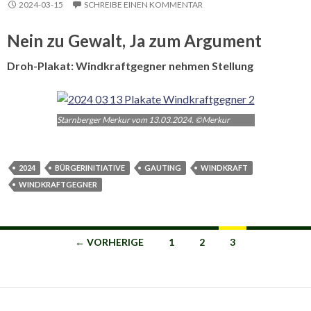
2024-03-15
SCHREIBE EINEN KOMMENTAR
Nein zu Gewalt, Ja zum Argument
Droh-Plakat: Windkraftgegner nehmen Stellung
Starnberger Merkur vom 13.03.2024. ©Merkur
2024
BÜRGERINITIATIVE
GAUTING
WINDKRAFT
WINDKRAFTGEGNER
Beitragsnavigation
← VORHERIGE
1
2
3