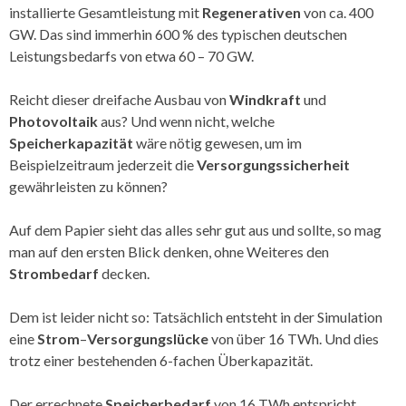
installierte Gesamtleistung mit
Regenerativen
von ca. 400
GW. Das sind immerhin 600 % des typischen deutschen
Leistungsbedarfs von etwa 60 – 70 GW.
Reicht dieser dreifache Ausbau von
Windkraft
und
Photovoltaik
aus? Und wenn nicht, welche
Speicherkapazität
wäre nötig gewesen, um im
Beispielzeitraum jederzeit die
Versorgungssicherheit
gewährleisten zu können?
Auf dem Papier sieht das alles sehr gut aus und sollte, so mag
man auf den ersten Blick denken, ohne Weiteres den
Strombedarf
decken.
Dem ist leider nicht so: Tatsächlich entsteht in der Simulation
eine
Strom
–
Versorgungslücke
von über 16 TWh. Und dies
trotz einer bestehenden 6-fachen Überkapazität.
Der errechnete
Speicherbedarf
von 16 TWh entspricht