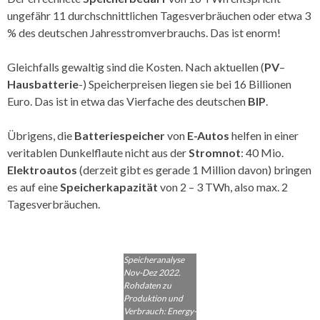
ungefähr 11 durchschnittlichen Tagesverbräuchen oder etwa 3
% des deutschen Jahresstromverbrauchs. Das ist enorm!
Gleichfalls gewaltig sind die Kosten. Nach aktuellen (
PV
–
Hausbatterie
-) Speicherpreisen liegen sie bei 16 Billionen
Euro. Das ist in etwa das Vierfache des deutschen
BIP
.
Übrigens, die
Batteriespeicher
von
E-Autos
helfen in einer
veritablen Dunkelflaute nicht aus der
Stromnot
: 40 Mio.
Elektroautos
(derzeit gibt es gerade 1 Million davon) bringen
es auf eine
Speicherkapazität
von 2 – 3 TWh, also max. 2
Tagesverbräuchen.
Speicheranalyse
Nov-Dez 2022.
Rohdaten zu
Produktion und
Verbrauch: Energy-