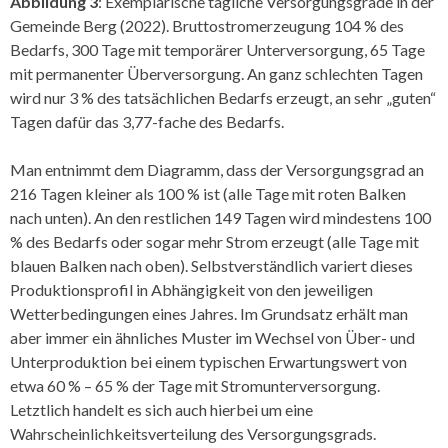
Abbildung 3
: Exemplarische tägliche Versorgungsgrade in der
Gemeinde Berg (2022). Bruttostromerzeugung 104 % des
Bedarfs, 300 Tage mit temporärer Unterversorgung, 65 Tage
mit permanenter Überversorgung. An ganz schlechten Tagen
wird nur 3 % des tatsächlichen Bedarfs erzeugt, an sehr „guten“
Tagen dafür das 3,77-fache des Bedarfs.
Man entnimmt dem Diagramm, dass der Versorgungsgrad an
216 Tagen kleiner als 100 % ist (alle Tage mit roten Balken
nach unten). An den restlichen 149 Tagen wird mindestens 100
% des Bedarfs oder sogar mehr Strom erzeugt (alle Tage mit
blauen Balken nach oben). Selbstverständlich variert dieses
Produktionsprofil in Abhängigkeit von den jeweiligen
Wetterbedingungen eines Jahres. Im Grundsatz erhält man
aber immer ein ähnliches Muster im Wechsel von Über- und
Unterproduktion bei einem typischen Erwartungswert von
etwa 60 % – 65 % der Tage mit Stromunterversorgung.
Letztlich handelt es sich auch hierbei um eine
Wahrscheinlichkeitsverteilung des Versorgungsgrads.