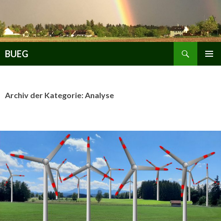
Zum
Inhalt
springen
Suchen
BUEG
PRIMÄR
MENÜ
Archiv der Kategorie: Analyse