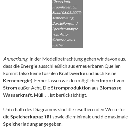
Charts.info,
Fraunhofer ISE.
Stand 08.05.2023;
Aufbereitung,
Darstellung und
Speicheranalyse
vom Autor.
©Hieronymus
Fischer.
Anmerkung
: In der Modellbetrachtung gehen wir davon aus,
dass die
Energie
ausschließlich aus erneuerbaren Quellen
kommt (also keine fossilen
Kraftwerke
und auch keine
Kernenergie
). Ferner lassen wir den möglichen
Import
von
Strom
außer Acht. Die
Stromproduktion
aus
Biomasse
,
Wasserkraft
,
Müll
, … ist berücksichtigt.
Unterhalb des Diagramms sind die resultierenden Werte für
die
Speicherkapazität
sowie die minimale und die maximale
Speicherladung
angegeben.