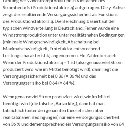
Umfang der Windstromproduktion in Vielfachen des
Strombedarfs (Produktionsfaktor
q
) aufgetragen. Die y-Achse
zeigt die resultierende Versorgungssicherheit als Funktions
des Produktionsfaktors
q
. Die Berechnung basiert auf der
typischen Windverteilung in Deutschland, Ferner wurde eine
Windstromproduktion unter unter realitätsnahen Bedingungen
(minimale Windgeschwindigkeit, Abschaltung bei
Maximalschwindigkeit, Erntefaktor entsprechend
Leistungscharakteristik) angenommen. Ein Zahlenbeispiel:
Wenn der Produktionsfaktor
q
= 1 ist (also genausoviel Strom
produziert wird, wie im Mittel benötigt wird), dann liegt die
Versorgungssicherheit bei 0,36 (= 36 %) und das
Versorgungssrisiko bei 0,64 (= 64 %).
Wenn genausoviel Strom produziert wird, wie im Mittel
benötigt wird (die falsche „
Autarkie
„), dann hat man
tatsächlich (unter den genannten theoretischen aber
realitätsnahen Bedingungen) nur eine Versorgungssicherheit
von 36 % und dementsprechend ein Versorgungssrisiko von 64