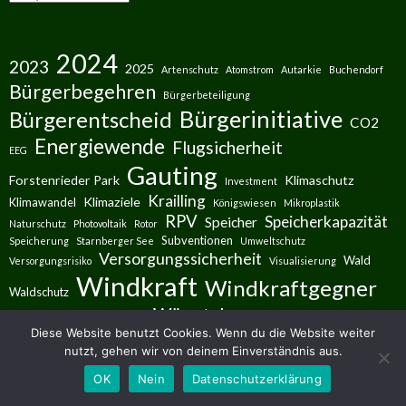
2024
2023
2025
Artenschutz
Atomstrom
Autarkie
Buchendorf
Bürgerbegehren
Bürgerbeteiligung
Bürgerinitiative
Bürgerentscheid
CO2
Energiewende
Flugsicherheit
EEG
Gauting
Forstenrieder Park
Klimaschutz
Investment
Krailling
Klimaziele
Klimawandel
Königswiesen
Mikroplastik
RPV
Speicherkapazität
Speicher
Naturschutz
Photovoltaik
Rotor
Subventionen
Speicherung
Starnberger See
Umweltschutz
Versorgungssicherheit
Wald
Versorgungsrisiko
Visualisierung
Windkraft
Windkraftgegner
Waldschutz
Würmtal
Windrad
Windpark
WKA
Diese Website benutzt Cookies. Wenn du die Website weiter
nutzt, gehen wir von deinem Einverständnis aus.
OK
Nein
Datenschutzerklärung
IMPRESSIONEN AUS UNSERER HEIMAT