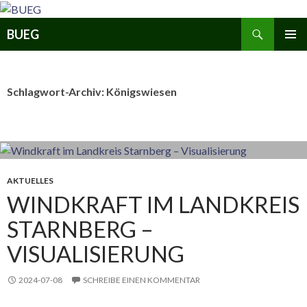
Zum
Inhalt
Suchen
BUEG
springen
PRIMÄR
MENÜ
Schlagwort-Archiv: Königswiesen
AKTUELLES
WINDKRAFT IM LANDKREIS
STARNBERG –
VISUALISIERUNG
2024-07-08
SCHREIBE EINEN KOMMENTAR