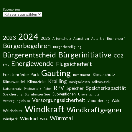
Kategorien
2024
2023
2025
Artenschutz
Atomstrom
Autarkie
Buchendorf
Bürgerbegehren
Bürgerbeteiligung
Bürgerinitiative
Bürgerentscheid
CO2
Energiewende
Flugsicherheit
EEG
Gauting
Forstenrieder Park
Klimaschutz
Investment
Krailling
Klimaziele
Klimawandel
Königswiesen
Mikroplastik
RPV
Speicherkapazität
Speicher
Naturschutz
Photovoltaik
Rotor
Subventionen
Speicherung
Starnberger See
Umweltschutz
Versorgungssicherheit
Wald
Versorgungsrisiko
Visualisierung
Windkraft
Windkraftgegner
Waldschutz
Würmtal
Windrad
Windpark
WKA