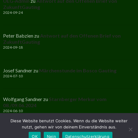
UEG-Admin
zu
Antwort auf den Offenen Brief von
ZukunftGauting
2024-09-24
Peter Babzien
zu
Antwort auf den Offenen Brief von
ZukunftGauting
2024-09-18
Josef Sandner
zu
Märchenstunde im Bosco Gauting
2024-07-10
Wolfgang Sandner
zu
Starnberger Merkur vom
08./09.06.2024
2024-06-10
Diese Website benutzt Cookies. Wenn du die Website weiter
nutzt, gehen wir von deinem Einverständnis aus.
OK
Nein
Datenschutzerklärung