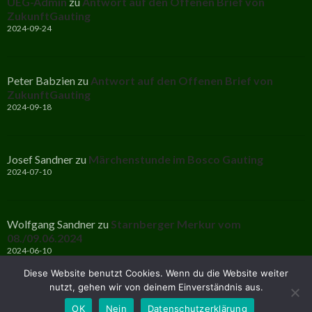
UEG-Admin
zu
Antwort auf den Offenen Brief von
ZukunftGauting
2024-09-24
Peter Babzien
zu
Antwort auf den Offenen Brief von
ZukunftGauting
2024-09-18
Josef Sandner
zu
Märchenstunde im Bosco Gauting
2024-07-10
Wolfgang Sandner
zu
Starnberger Merkur vom
08./09.06.2024
2024-06-10
Diese Website benutzt Cookies. Wenn du die Website weiter
nutzt, gehen wir von deinem Einverständnis aus.
OK
Nein
Datenschutzerklärung