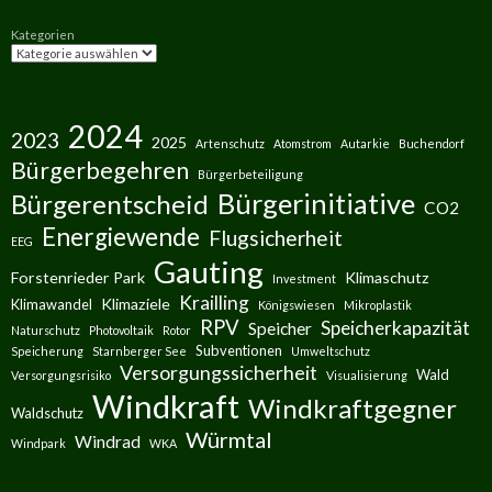
Kategorien
2024
2023
2025
Artenschutz
Atomstrom
Autarkie
Buchendorf
Bürgerbegehren
Bürgerbeteiligung
Bürgerinitiative
Bürgerentscheid
CO2
Energiewende
Flugsicherheit
EEG
Gauting
Forstenrieder Park
Klimaschutz
Investment
Krailling
Klimaziele
Klimawandel
Königswiesen
Mikroplastik
RPV
Speicherkapazität
Speicher
Naturschutz
Photovoltaik
Rotor
Subventionen
Speicherung
Starnberger See
Umweltschutz
Versorgungssicherheit
Wald
Versorgungsrisiko
Visualisierung
Windkraft
Windkraftgegner
Waldschutz
Würmtal
Windrad
Windpark
WKA