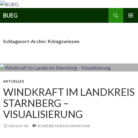
Zum
Inhalt
Suchen
BUEG
springen
PRIMÄR
MENÜ
Schlagwort-Archiv: Königswiesen
AKTUELLES
WINDKRAFT IM LANDKREIS
STARNBERG –
VISUALISIERUNG
2024-07-08
SCHREIBE EINEN KOMMENTAR