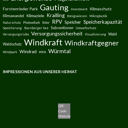
Gauting
Forstenrieder Park
Klimaschutz
Investment
Krailling
Klimaziele
Klimawandel
Königswiesen
Mikroplastik
RPV
Speicherkapazität
Speicher
Naturschutz
Photovoltaik
Rotor
Subventionen
Speicherung
Starnberger See
Umweltschutz
Versorgungssicherheit
Wald
Versorgungsrisiko
Visualisierung
Windkraft
Windkraftgegner
Waldschutz
Würmtal
Windrad
Windpark
WKA
IMPRESSIONEN AUS UNSERER HEIMAT
QR-
Code
Website