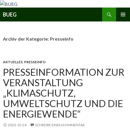
Zum
Inhalt
Suchen
BUEG
springen
PRIMÄR
MENÜ
Archiv der Kategorie: Presseinfo
AKTUELLES
,
PRESSEINFO
PRESSEINFORMATION ZUR
VERANSTALTUNG
„KLIMASCHUTZ,
UMWELTSCHUTZ UND DIE
ENERGIEWENDE“
2023-10-24
SCHREIBE EINEN KOMMENTAR